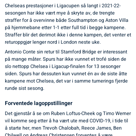
Chelseas prestasjoner i Ligacupen så langt i 2021-22-
sesongen har ikke vært mye å skryte av, de trengte
straffer for å overvinne både Southampton og Aston Villa
på hjemmebane etter 1-1 etter full tid i begge kampene.
Straffer blir det derimot ikke i denne kampen, det venter et
returoppgjør lenger nord i London neste uke.
Antonio Conte sin retur til Stamford Bridge er interessant
på mange måter. Spurs har ikke vunnet et trofé siden de
slo nettopp Chelsea i Ligacup-finalen for 13 sesonger
siden. Spurs har dessuten kun vunnet én av de siste åtte
kampene mot Chelsea, det var i samme turnerings fjerde
runde sist sesong.
Forventede lagoppstillinger
Det gjenstår å se om Ruben Loftus-Cheek og Timo Werner
vil komme seg etter å ha vært ute med COVID-19, i tide til
å starte her, men Trevoh Chalobah, Reece James, Ben
Chilwell og Andreas Christensen forventes å være