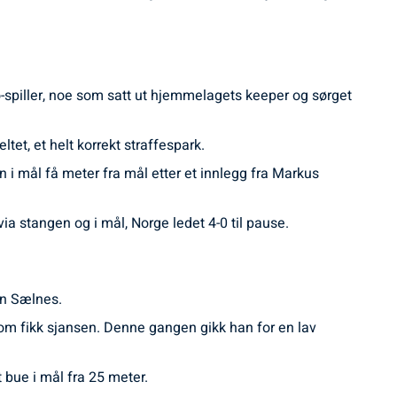
-spiller, noe som satt ut hjemmelagets keeper og sørget
tet, et helt korrekt straffespark.
en i mål få meter fra mål etter et innlegg fra Markus
a stangen og i mål, Norge ledet 4-0 til pause.
an Sælnes.
om fikk sjansen. Denne gangen gikk han for en lav
 bue i mål fra 25 meter.