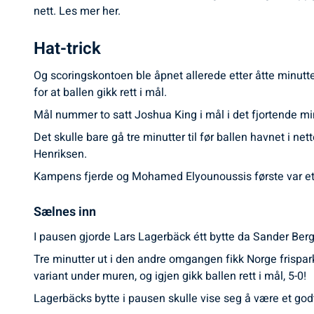
nett. Les mer her.
Hat-trick
Og scoringskontoen ble åpnet allerede etter åtte minutt
for at ballen gikk rett i mål.
Mål nummer to satt Joshua King i mål i det fjortende minu
Det skulle bare gå tre minutter til før ballen havnet i ne
Henriksen.
Kampens fjerde og Mohamed Elyounoussis første var et ny
Sælnes inn
I pausen gjorde Lars Lagerbäck étt bytte da Sander Berge
Tre minutter ut i den andre omgangen fikk Norge frispa
variant under muren, og igjen gikk ballen rett i mål, 5-0!
Lagerbäcks bytte i pausen skulle vise seg å være et godt 