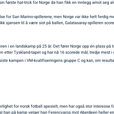
in første hat-trick for Norge da han fikk en innlegg amot seg al
lse for San Marino-spillerene, men Norge var ikke helt ferdig me
kk sjansen til å være sist på ballen, Galatasaray-spilleren scor
ieren i en landskamp på 25 år. Det fører Norge opp én plass på 
n etter Tyskland-tapet og har nå 16 scorede mål, tredje mest i
er siste kampen i VM-kvalifiseringens gruppe C og kan, om resul
ærlighet for norsk fotball spesielt, men har også stor interesse 
l han på kamp velger han Ferencvaros mot Aberdeen heller en