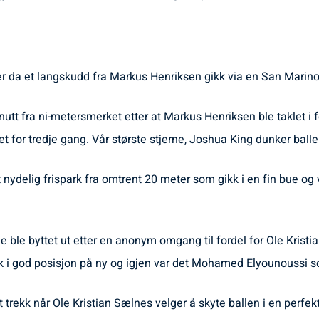
er da et langskudd fra Markus Henriksen gikk via en San Marino
tt fra ni-metersmerket etter at Markus Henriksen ble taklet i fel
ttet for tredje gang. Vår største stjerne, Joshua King dunker ball
delig frispark fra omtrent 20 meter som gikk i en fin bue og vi
 ble byttet ut etter en anonym omgang til fordel for Ole Kristi
rk i god posisjon på ny og igjen var det Mohamed Elyounoussi s
trekk når Ole Kristian Sælnes velger å skyte ballen i en perfekt