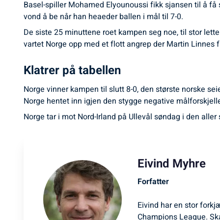
Basel-spiller Mohamed Elyounoussi fikk sjansen til å få s
vond å be når han heaeder ballen i mål til 7-0.
De siste 25 minuttene roet kampen seg noe, til stor lette
vartet Norge opp med et flott angrep der Martin Linnes fi
Klatrer på tabellen
Norge vinner kampen til slutt 8-0, den største norske se
Norge hentet inn igjen den stygge negative målforskjelle
Norge tar i mot Nord-Irland på Ullevål søndag i den all
Eivind Myhre
Forfatter
Eivind har en stor forkj
Champions League. Ska