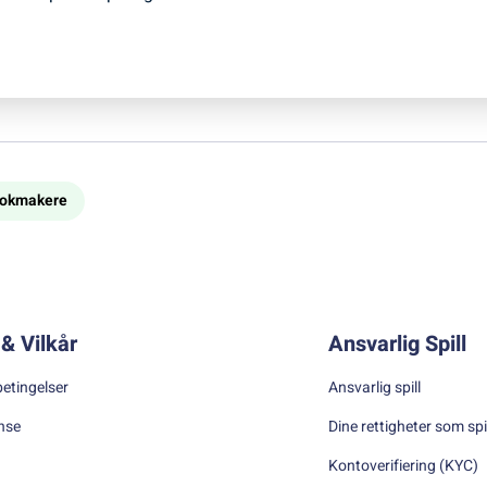
bookmakere
& Vilkår
Ansvarlig Spill
betingelser
Ansvarlig spill
nse
Dine rettigheter som spi
Kontoverifiering (KYC)