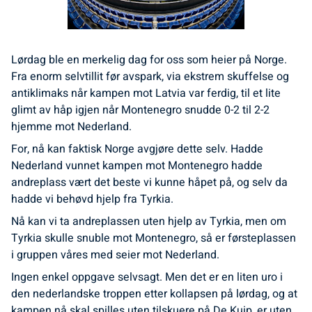
Lørdag ble en merkelig dag for oss som heier på Norge.
Fra enorm selvtillit før avspark, via ekstrem skuffelse og
antiklimaks når kampen mot Latvia var ferdig, til et lite
glimt av håp igjen når Montenegro snudde 0-2 til 2-2
hjemme mot Nederland.
For, nå kan faktisk Norge avgjøre dette selv. Hadde
Nederland vunnet kampen mot Montenegro hadde
andreplass vært det beste vi kunne håpet på, og selv da
hadde vi behøvd hjelp fra Tyrkia.
Nå kan vi ta andreplassen uten hjelp av Tyrkia, men om
Tyrkia skulle snuble mot Montenegro, så er førsteplassen
i gruppen våres med seier mot Nederland.
Ingen enkel oppgave selvsagt. Men det er en liten uro i
den nederlandske troppen etter kollapsen på lørdag, og at
kampen nå skal spilles uten tilskuere på De Kuip, er uten