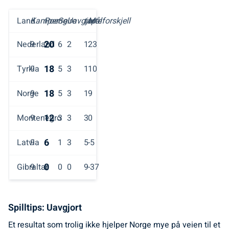
Land
Kamper
Poeng
Seire
Uavgjorte
tap
Målforskjell
20
Nederland
9
6
2
1
23
18
Tyrkia
9
5
3
1
10
18
Norge
9
5
3
1
9
12
Montenegro
9
3
3
3
0
6
Latvia
9
1
3
5
-5
0
Gibraltar
9
0
0
9
-37
Spilltips: Uavgjort
Et resultat som trolig ikke hjelper Norge mye på veien til et