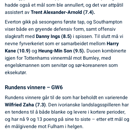
hadde også et mål som ble annullert, og det var attpåtil
assistert av
Trent Alexander-Arnold (7.4).
Everton gikk på sesongens første tap, og Southampton
viser både en gryende defensiv form, samt offensiv
slagkraft med
Danny Ings (8.5)
i spissen. Til slutt må vi
nevne fyrverkeriet som er samarbeidet mellom
Harry
Kane (10.9)
og
Heung-Min Son (9.5).
Duoen kombinerte
igjen for Tottenhams vinnermål mot Burnley, med
engelskmannen som servitør og sør-koreaneren som
eksekutør.
Rundens vinnere – GW6
Rundens vinnere går til de som har beholdt en varierende
Wilfried Zaha (7.3)
. Den ivorianske landslagsspilleren har
en tendens til å både blanke og levere i kortere perioder,
og har nå 9 og 13 poeng på sine to siste – etter ett mål og
én målgivende mot Fulham i helgen.