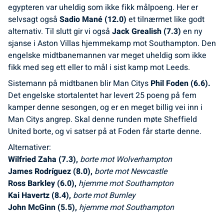
egypteren var uheldig som ikke fikk målpoeng. Her er
selvsagt også
Sadio Mané (12.0)
et tilnærmet like godt
alternativ. Til slutt gir vi også
Jack Grealish (7.3)
en ny
sjanse i Aston Villas hjemmekamp mot Southampton. Den
engelske midtbanemannen var meget uheldig som ikke
fikk med seg ett eller to mål i sist kamp mot Leeds.
Sistemann på midtbanen blir Man Citys
Phil Foden (6.6).
Det engelske stortalentet har levert 25 poeng på fem
kamper denne sesongen, og er en meget billig vei inn i
Man Citys angrep. Skal denne runden møte Sheffield
United borte, og vi satser på at Foden får starte denne.
Alternativer:
Wilfried Zaha (7.3),
borte mot Wolverhampton
James Rodríguez (8.0),
borte mot Newcastle
Ross Barkley (6.0),
hjemme mot Southampton
Kai Havertz (8.4),
borte mot Burnley
John McGinn (5.5),
hjemme mot Southampton