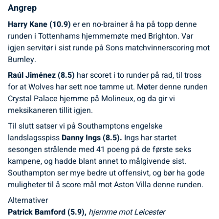
Angrep
Harry Kane (10.9)
er en no-brainer å ha på topp denne
runden i Tottenhams hjemmemøte med Brighton. Var
igjen servitør i sist runde på Sons matchvinnerscoring mot
Burnley.
Raúl Jiménez (8.5)
har scoret i to runder på rad, til tross
for at Wolves har sett noe tamme ut. Møter denne runden
Crystal Palace hjemme på Molineux, og da gir vi
meksikaneren tillit igjen.
Til slutt satser vi på Southamptons engelske
landslagsspiss
Danny Ings (8.5).
Ings har startet
sesongen strålende med 41 poeng på de første seks
kampene, og hadde blant annet to målgivende sist.
Southampton ser mye bedre ut offensivt, og bør ha gode
muligheter til å score mål mot Aston Villa denne runden.
Alternativer
Patrick Bamford (5.9),
hjemme mot Leicester