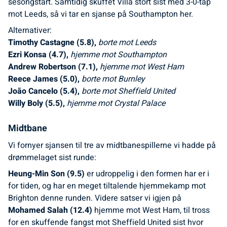
sesongstart. Samtidig skuffet Villa stort sist med 3-0-tap
mot Leeds, så vi tar en sjanse på Southampton her.
Alternativer:
Timothy Castagne (5.8),
borte mot Leeds
Ezri Konsa (4.7),
hjemme mot Southampton
Andrew Robertson (7.1),
hjemme mot West Ham
Reece James (5.0),
borte mot Burnley
João Cancelo (5.4),
borte mot Sheffield United
Willy Boly (5.5),
hjemme mot Crystal Palace
Midtbane
Vi fornyer sjansen til tre av midtbanespillerne vi hadde på
drømmelaget sist runde:
Heung-Min Son (9.5)
er udroppelig i den formen har er i
for tiden, og har en meget tiltalende hjemmekamp mot
Brighton denne runden. Videre satser vi igjen på
Mohamed Salah (12.4)
hjemme mot West Ham, til tross
for en skuffende fangst mot Sheffield United sist hvor