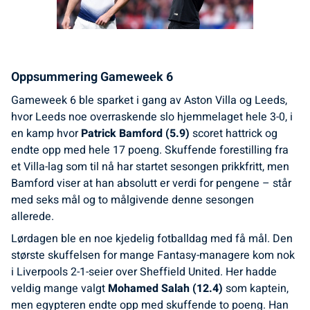
Oppsummering Gameweek 6
Gameweek 6 ble sparket i gang av Aston Villa og Leeds,
hvor Leeds noe overraskende slo hjemmelaget hele 3-0, i
en kamp hvor
Patrick Bamford (5.9)
scoret hattrick og
endte opp med hele 17 poeng. Skuffende forestilling fra
et Villa-lag som til nå har startet sesongen prikkfritt, men
Bamford viser at han absolutt er verdi for pengene – står
med seks mål og to målgivende denne sesongen
allerede.
Lørdagen ble en noe kjedelig fotballdag med få mål. Den
største skuffelsen for mange Fantasy-managere kom nok
i Liverpools 2-1-seier over Sheffield United. Her hadde
veldig mange valgt
Mohamed Salah (12.4)
som kaptein,
men egypteren endte opp med skuffende to poeng. Han