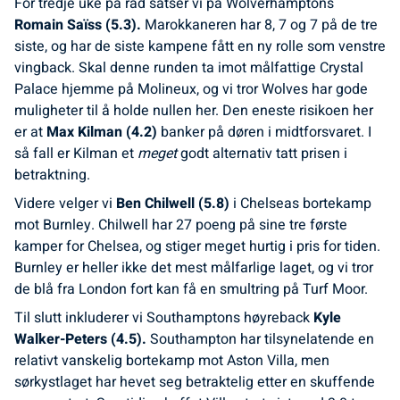
For tredje uke på rad satser vi på Wolverhamptons
Romain Saïss (5.3).
Marokkaneren har 8, 7 og 7 på de tre
siste, og har de siste kampene fått en ny rolle som venstre
vingback. Skal denne runden ta imot målfattige Crystal
Palace hjemme på Molineux, og vi tror Wolves har gode
muligheter til å holde nullen her. Den eneste risikoen her
er at
Max Kilman (4.2)
banker på døren i midtforsvaret. I
så fall er Kilman et
meget
godt alternativ tatt prisen i
betraktning.
Videre velger vi
Ben Chilwell (5.8)
i Chelseas bortekamp
mot Burnley. Chilwell har 27 poeng på sine tre første
kamper for Chelsea, og stiger meget hurtig i pris for tiden.
Burnley er heller ikke det mest målfarlige laget, og vi tror
de blå fra London fort kan få en smultring på Turf Moor.
Til slutt inkluderer vi Southamptons høyreback
Kyle
Walker-Peters (4.5).
Southampton har tilsynelatende en
relativt vanskelig bortekamp mot Aston Villa, men
sørkystlaget har hevet seg betraktelig etter en skuffende