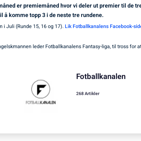
ned er premiemåned hvor vi deler ut premier til de tre be
l å komme topp 3 i de neste tre rundene.
m i Juli (Runde 15, 16 og 17).
Lik Fotballkanalens Facebook-sid
ngelskmannen leder Fotballkanalens Fantasy-liga, til tross for a
Fotballkanalen
268 Artikler