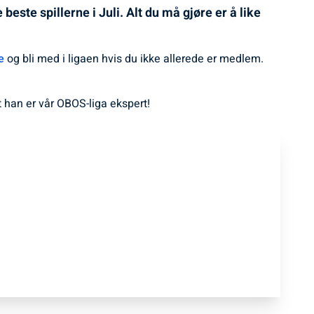
ste spillerne i Juli. Alt du må gjøre er å like
e
og bli med i ligaen hvis du ikke allerede er medlem.
t han er vår OBOS-liga ekspert!