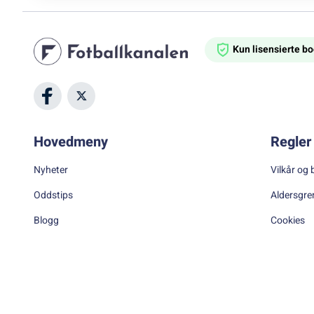
Kun lisensierte 
Hovedmeny
Regler 
Nyheter
Vilkår og 
Oddstips
Aldersgre
Blogg
Cookies