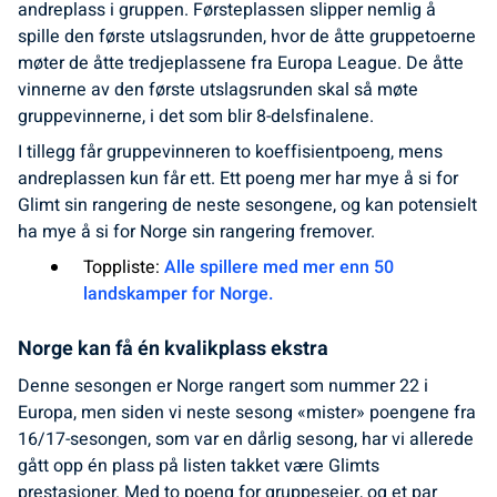
andreplass i gruppen. Førsteplassen slipper nemlig å
spille den første utslagsrunden, hvor de åtte gruppetoerne
møter de åtte tredjeplassene fra Europa League. De åtte
vinnerne av den første utslagsrunden skal så møte
gruppevinnerne, i det som blir 8-delsfinalene.
I tillegg får gruppevinneren to koeffisientpoeng, mens
andreplassen kun får ett. Ett poeng mer har mye å si for
Glimt sin rangering de neste sesongene, og kan potensielt
ha mye å si for Norge sin rangering fremover.
Toppliste:
Alle spillere med mer enn 50
landskamper for Norge.
Norge kan få én kvalikplass ekstra
Denne sesongen er Norge rangert som nummer 22 i
Europa, men siden vi neste sesong «mister» poengene fra
16/17-sesongen, som var en dårlig sesong, har vi allerede
gått opp én plass på listen takket være Glimts
prestasjoner. Med to poeng for gruppeseier, og et par