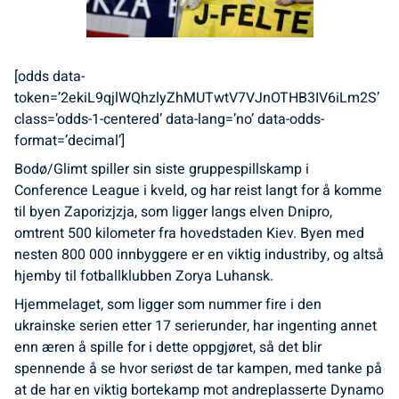
[odds data-
token=’2ekiL9qjlWQhzlyZhMUTwtV7VJnOTHB3IV6iLm2S’
class=’odds-1-centered’ data-lang=’no’ data-odds-
format=’decimal’]
Bodø/Glimt spiller sin siste gruppespillskamp i
Conference League i kveld, og har reist langt for å komme
til byen Zaporizjzja, som ligger langs elven Dnipro,
omtrent 500 kilometer fra hovedstaden Kiev. Byen med
nesten 800 000 innbyggere er en viktig industriby, og altså
hjemby til fotballklubben Zorya Luhansk.
Hjemmelaget, som ligger som nummer fire i den
ukrainske serien etter 17 serierunder, har ingenting annet
enn æren å spille for i dette oppgjøret, så det blir
spennende å se hvor seriøst de tar kampen, med tanke på
at de har en viktig bortekamp mot andreplasserte Dynamo