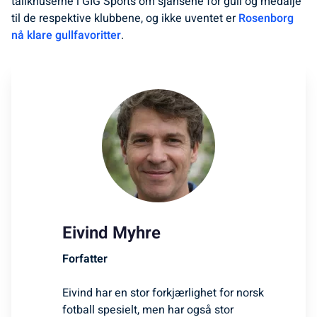
tallknuserne i GIG Sports om sjansene for gull og medalje
til de respektive klubbene, og ikke uventet er
Rosenborg
nå klare gullfavoritter
.
Eivind Myhre
Forfatter
Eivind har en stor forkjærlighet for norsk
fotball spesielt, men har også stor