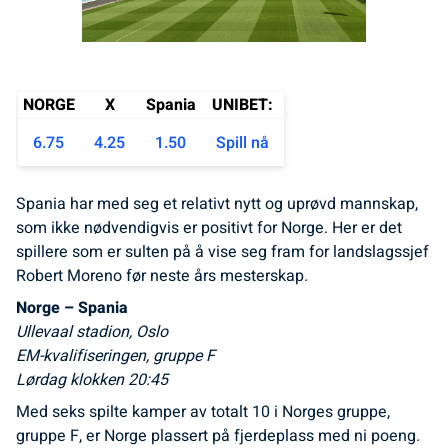
NORGE
X
Spania
UNIBET:
6.75
4.25
1.50
Spill nå
Spania har med seg et relativt nytt og uprøvd mannskap,
som ikke nødvendigvis er positivt for Norge. Her er det
spillere som er sulten på å vise seg fram for landslagssjef
Robert Moreno før neste års mesterskap.
Norge – Spania
Ullevaal stadion, Oslo
EM-kvalifiseringen, gruppe F
Lørdag klokken 20:45
Med seks spilte kamper av totalt 10 i Norges gruppe,
gruppe F, er Norge plassert på fjerdeplass med ni poeng.