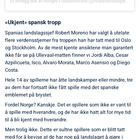
Et innlegg delt av
Norges Fotballforbund
(@fotballandslaget)
Sep. 
«Ukjent» spansk tropp
Spanias landslagssjef Robert Moreno har valgt å utelate
flere verdensstjerner fra troppen han har tatt med til Oslo
og Stockholm. Av de mest kjente ansiktene man garantert
ikke får se på Ullevaal-matten finner vi Jordi Alba, Cesar
Azpilicueta, Isco, Alvaro Morata, Marco Asensio og Diego
Costa.
Hele 14 av spillerne har åtte landskamper eller mindre, tre
av dem har fortsatt ikke fått spille med det spanske
emblemet på brystet.
Fordel Norge? Kanskje. Det er spillere som ikke er vant til
å spille med hverandre, og de har ikke hatt alt for mye tid
til å bli kjent med hverandre.
Men trolig ikke. Dette er sultne spillere som er blitt tatt
med for å bevise at de har noe på landslaget å gjøre i