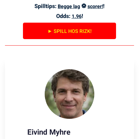
Spilltips:
⚽
!
Begge lag
scorer!
Odds:
!
1.96
► SPILL HOS RIZK!
Eivind Myhre