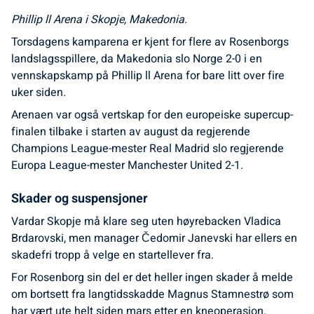
Phillip ll Arena i Skopje, Makedonia.
Torsdagens kamparena er kjent for flere av Rosenborgs
landslagsspillere, da Makedonia slo Norge 2-0 i en
vennskapskamp på Phillip ll Arena for bare litt over fire
uker siden.
Arenaen var også vertskap for den europeiske supercup-
finalen tilbake i starten av august da regjerende
Champions League-mester Real Madrid slo regjerende
Europa League-mester Manchester United 2-1.
Skader og suspensjoner
Vardar Skopje må klare seg uten høyrebacken Vladica
Brdarovski, men manager Čedomir Janevski har ellers en
skadefri tropp å velge en startellever fra.
For Rosenborg sin del er det heller ingen skader å melde
om bortsett fra langtidsskadde Magnus Stamnestrø som
har vært ute helt siden mars etter en kneoperasjon.