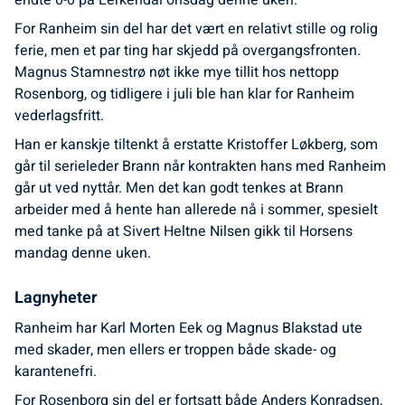
endte 0-0 på Lerkendal onsdag denne uken.
For Ranheim sin del har det vært en relativt stille og rolig
ferie, men et par ting har skjedd på overgangsfronten.
Magnus Stamnestrø nøt ikke mye tillit hos nettopp
Rosenborg, og tidligere i juli ble han klar for Ranheim
vederlagsfritt.
Han er kanskje tiltenkt å erstatte Kristoffer Løkberg, som
går til serieleder Brann når kontrakten hans med Ranheim
går ut ved nyttår. Men det kan godt tenkes at Brann
arbeider med å hente han allerede nå i sommer, spesielt
med tanke på at Sivert Heltne Nilsen gikk til Horsens
mandag denne uken.
Lagnyheter
Ranheim har Karl Morten Eek og Magnus Blakstad ute
med skader, men ellers er troppen både skade- og
karantenefri.
For Rosenborg sin del er fortsatt både Anders Konradsen,