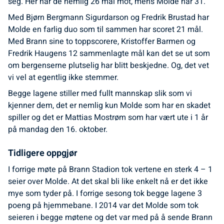
seg. Her har de nemlig 26 mål mot, mens Molde har 31.
Med Bjørn Bergmann Sigurdarson og Fredrik Brustad har
Molde en farlig duo som til sammen har scoret 21 mål.
Med Brann sine to toppscorere, Kristoffer Barmen og
Fredrik Haugens 12 sammenlagte mål kan det se ut som
om bergenserne plutselig har blitt beskjedne. Og, det vet
vi vel at egentlig ikke stemmer.
Begge lagene stiller med fullt mannskap slik som vi
kjenner dem, det er nemlig kun Molde som har en skadet
spiller og det er Mattias Mostrøm som har vært ute i 1 år
på mandag den 16. oktober.
Tidligere oppgjør
I forrige møte på Brann Stadion tok vertene en sterk 4 – 1
seier over Molde. At det skal bli like enkelt nå er det ikke
mye som tyder på. I forrige sesong tok begge lagene 3
poeng på hjemmebane. I 2014 var det Molde som tok
seieren i begge møtene og det var med på å sende Brann