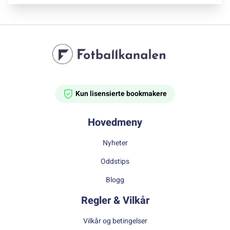
Kun lisensierte bookmakere
Hovedmeny
Nyheter
Oddstips
Blogg
Regler & Vilkår
Vilkår og betingelser