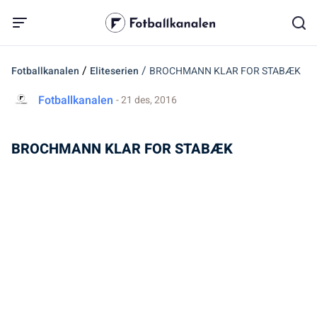
/
/
Fotballkanalen
Eliteserien
BROCHMANN KLAR FOR STABÆK
Fotballkanalen
- 21 des, 2016
BROCHMANN KLAR FOR STABÆK