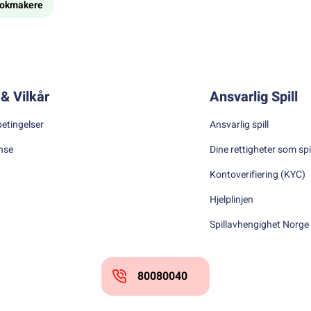
bookmakere
& Vilkår
Ansvarlig Spill
betingelser
Ansvarlig spill
nse
Dine rettigheter som spi
Kontoverifiering (KYC)
Hjelplinjen
Spillavhengighet Norge
80080040