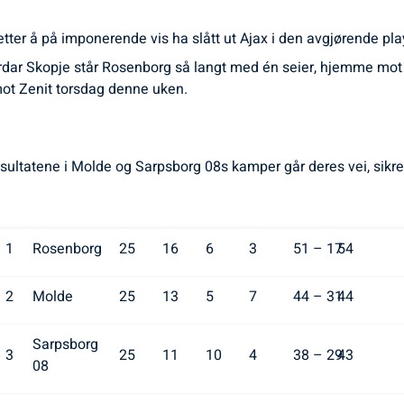
etter å på imponerende vis ha slått ut Ajax i den avgjørende 
rdar Skopje står Rosenborg så langt med én seier, hjemme mot V
mot Zenit torsdag denne uken.
tatene i Molde og Sarpsborg 08s kamper går deres vei, sikre år
1
Rosenborg
25
16
6
3
51 – 17
54
2
Molde
25
13
5
7
44 – 31
44
Sarpsborg
3
25
11
10
4
38 – 29
43
08