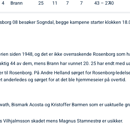
4
Brann
25
11
7
7
43 – 27
40
org 08 besøker Sogndal, begge kampene starter klokken 18.00 
erien siden 1948, og det er ikke overraskende Rosenborg som har
ktig 44 av dem, mens Brann har vunnet 20. 25 har endt med ua
 til Rosenborg. På Andre Helland sørget for Rosenborg-ledelse e
et anderledes og sørget for at det ble hjemmeseier på overtid.
rwath, Bismark Acosta og Kristoffer Barmen som er uaktuelle g
ias Vilhjalmsson skadet mens Magnus Stamnestrø er usikker.