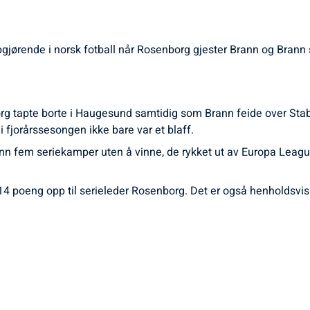
ppgjørende i norsk fotball når Rosenborg gjester Brann og Brann
g tapte borte i Haugesund samtidig som Brann feide over Stab
i fjorårssesongen ikke bare var et blaff.
nn fem seriekamper uten å vinne, de rykket ut av Europa Leagu
e 14 poeng opp til serieleder Rosenborg. Det er også henholdsvis