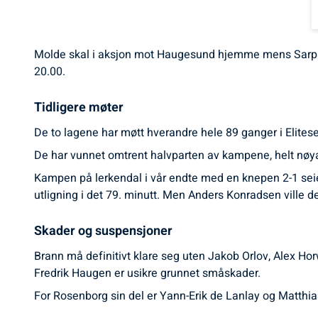
Molde skal i aksjon mot Haugesund hjemme mens Sarpsb
20.00.
Tidligere møter
De to lagene har møtt hverandre hele 89 ganger i Elites
De har vunnet omtrent halvparten av kampene, helt nøya
Kampen på lerkendal i vår endte med en knepen 2-1 seier
utligning i det 79. minutt. Men Anders Konradsen ville d
Skader og suspensjoner
Brann må definitivt klare seg uten Jakob Orlov, Alex Ho
Fredrik Haugen er usikre grunnet småskader.
For Rosenborg sin del er Yann-Erik de Lanlay og Matth