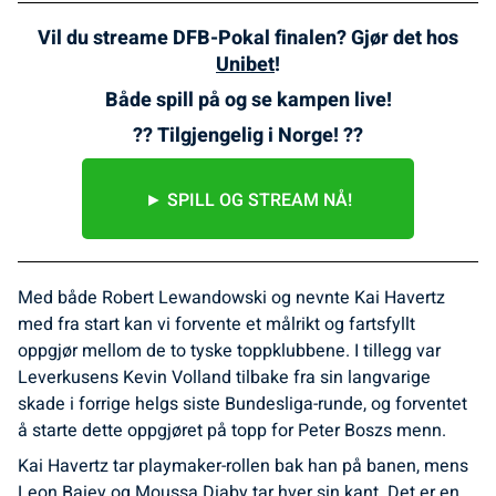
Vil du streame DFB-Pokal finalen? Gjør det hos
Unibet
!
Både spill på og se kampen live!
?? Tilgjengelig i Norge! ??
► SPILL OG STREAM NÅ!
Med både Robert Lewandowski og nevnte Kai Havertz
med fra start kan vi forvente et målrikt og fartsfyllt
oppgjør mellom de to tyske toppklubbene. I tillegg var
Leverkusens Kevin Volland tilbake fra sin langvarige
skade i forrige helgs siste Bundesliga-runde, og forventet
å starte dette oppgjøret på topp for Peter Boszs menn.
Kai Havertz tar playmaker-rollen bak han på banen, mens
Leon Baiey og Moussa Diaby tar hver sin kant. Det er en