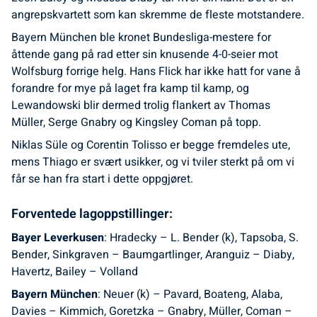
angrepskvartett som kan skremme de fleste motstandere.
Bayern München ble kronet Bundesliga-mestere for
åttende gang på rad etter sin knusende 4-0-seier mot
Wolfsburg forrige helg. Hans Flick har ikke hatt for vane å
forandre for mye på laget fra kamp til kamp, og
Lewandowski blir dermed trolig flankert av Thomas
Müller, Serge Gnabry og Kingsley Coman på topp.
Niklas Süle og Corentin Tolisso er begge fremdeles ute,
mens Thiago er svært usikker, og vi tviler sterkt på om vi
får se han fra start i dette oppgjøret.
Forventede lagoppstillinger:
Bayer Leverkusen
: Hradecky – L. Bender (k), Tapsoba, S.
Bender, Sinkgraven – Baumgartlinger, Aranguiz – Diaby,
Havertz, Bailey – Volland
Bayern München
: Neuer (k) – Pavard, Boateng, Alaba,
Davies – Kimmich, Goretzka – Gnabry, Müller, Coman –