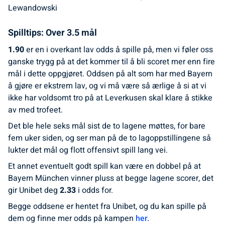
Lewandowski
Spilltips: Over 3.5 mål
1.90
er en i overkant lav odds å spille på, men vi føler oss
ganske trygg på at det kommer til å bli scoret mer enn fire
mål i dette oppgjøret. Oddsen på alt som har med Bayern
å gjøre er ekstrem lav, og vi må være så ærlige å si at vi
ikke har voldsomt tro på at Leverkusen skal klare å stikke
av med trofeet.
Det ble hele seks mål sist de to lagene møttes, for bare
fem uker siden, og ser man på de to lagoppstillingene så
lukter det mål og flott offensivt spill lang vei.
Et annet eventuelt godt spill kan være en dobbel på at
Bayern München vinner pluss at begge lagene scorer, det
gir Unibet deg
2.33
i odds for.
Begge oddsene er hentet fra Unibet, og du kan spille på
dem og finne mer odds på kampen
her.