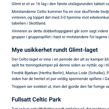
Glimt er et av 16 lag i den første utslagsrunden takket v
Motstanderne Celtic kommer fra en noe skuffende tredje
vinteren, og toppet det med 3-0 hjemme mot erkekonkurr
tabellen i Skottland.
Vinneren av dette dobbeltoppgjøret går som sagt videre t
grupper i gruppespillet i høst er motstandere for lagene
Mye usikkerhet rundt Glimt-laget
Der Celtic-laget er inne i en periode der alt av kamper bl
spilt tre treningskamper på denne siden av nyttår, og i t
Fredrik Bjørkan (Hertha Berlin), Marius Lode (Schalke), P
siden har de hentet et par veldig spennende spillere i
Troppen ser svekket ut, men det gjorde den før forrige se
Fullsatt Celtic Park