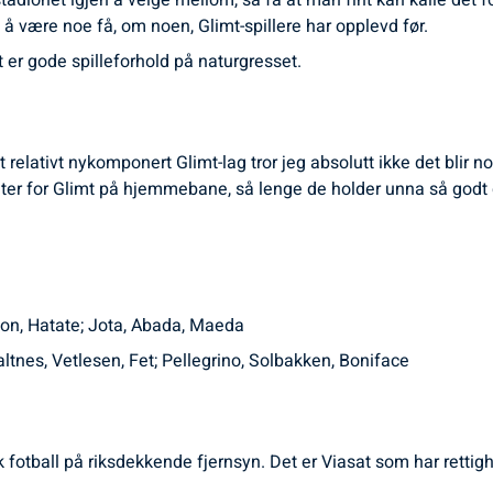
tadionet igjen å velge mellom, så få at man fint kan kalle det fo
å være noe få, om noen, Glimt-spillere har opplevd før.
 er gode spilleforhold på naturgresset.
r et relativt nykomponert Glimt-lag tror jeg absolutt ikke det blir
heter for Glimt på hjemmebane, så lenge de holder unna så godt
itton, Hatate; Jota, Abada, Maeda
ltnes, Vetlesen, Fet; Pellegrino, Solbakken, Boniface
 fotball på riksdekkende fjernsyn. Det er Viasat som har rettig