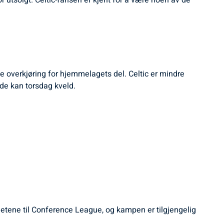
r utsolgt. Celtic-fansen er kjent for å være noen av de
 noe overkjøring for hjemmelagets del. Celtic er mindre
 de kan torsdag kveld.
hetene til Conference League, og kampen er tilgjengelig