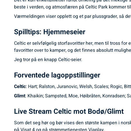
Det er kun enkeltbilletter rundt omkring på det mektige s
beste i verden, og atmosfæren på Celtic Park kommer til 
Værmeldingen viser opplett og et par plussgrader, så det
Spilltips: Hjemmeseier
Celtic er selvfølgelig storfavoritter her, men til tross fo
favoritter over to kamper, og det finnes absolutt mulig
Jeg tror på en knapp Celtic-seier.
Forventede lagoppstillinger
Celtic
: Hart; Ralston, Juranovic, Welsh, Scales; Rogic, B
Glimt
: Khaikin; Sampsted, Moe, Høibråten, Konradsen; Sa
Live Stream Celtic mot Bodø/Glimt
Som det seg hør og bør vises den største kampen i norsk
på Visat 4 og på strømmetjenesten Viaplay.