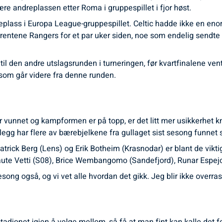
ære andreplassen etter Roma i gruppespillet i fjor høst.
plass i Europa League-gruppespillet. Celtic hadde ikke en enor
entene Rangers for et par uker siden, noe som endelig sendte 
il den andre utslagsrunden i turneringen, før kvartfinalene ven
 som går videre fra denne runden.
ir vunnet og kampformen er på topp, er det litt mer usikkerhet kn
illegg har flere av bærebjelkene fra gullaget sist sesong funnet 
atrick Berg (Lens) og Erik Botheim (Krasnodar) er blant de viktig
 Gaute Vetti (S08), Brice Wembangomo (Sandefjord), Runar Espe
song også, og vi vet alle hvordan det gikk. Jeg blir ikke overra