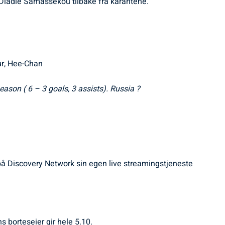
r Diadie Samassekou tilbake fra karantene.
ur, Hee-Chan
ason ( 6 – 3 goals, 3 assists). Russia ?
 på Discovery Network sin egen live streamingstjeneste
s borteseier gir hele 5.10.