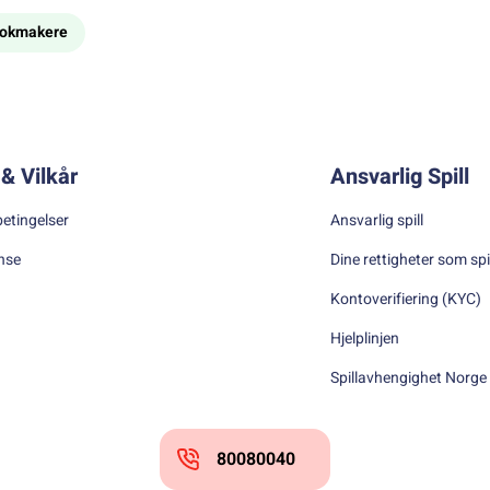
bookmakere
& Vilkår
Ansvarlig Spill
betingelser
Ansvarlig spill
nse
Dine rettigheter som spi
Kontoverifiering (KYC)
Hjelplinjen
Spillavhengighet Norge
80080040