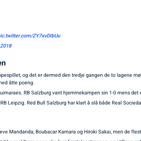
pic.twitter.com/ZY7xvDIbUu
, 2018
en
ruppespillet, og det er dermed den tredje gangen de to lagene 
ed åtte poeng.
Guimaraes. RB Salzburg vant hjemmekampen sin 1-0 mens det en
 og RB Leipzig. Red Bull Salzburg har klart å slå både Real Socie
teve Mandanda, Boubacar Kamara og Hiroki Sakai, men de fleste a