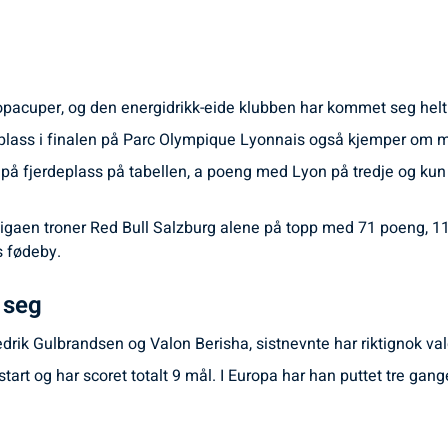
ropacuper, og den energidrikk-eide klubben har kommet seg helt
n plass i finalen på Parc Olympique Lyonnais også kjemper om 
g på fjerdeplass på tabellen, a poeng med Lyon på tredje og k
ligaen troner Red Bull Salzburg alene på topp med 71 poeng, 1
s fødeby.
 seg
drik Gulbrandsen og Valon Berisha, sistnevnte har riktignok valg
tart og har scoret totalt 9 mål. I Europa har han puttet tre gang