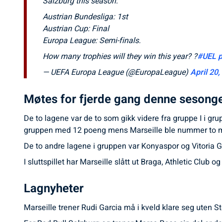
Salzburg this season:
Austrian Bundesliga: 1st
Austrian Cup: Final
Europa League: Semi-finals.
How many trophies will they win this year? ?
#UEL
— UEFA Europa League (@EuropaLeague)
April 20
Møtes for fjerde gang denne sesong
De to lagene var de to som gikk videre fra gruppe I i g
gruppen med 12 poeng mens Marseille ble nummer to m
De to andre lagene i gruppen var Konyaspor og Vitoria 
I sluttspillet har Marseille slått ut Braga, Athletic Club
Lagnyheter
Marseille trener Rudi Garcia må i kveld klare seg uten S