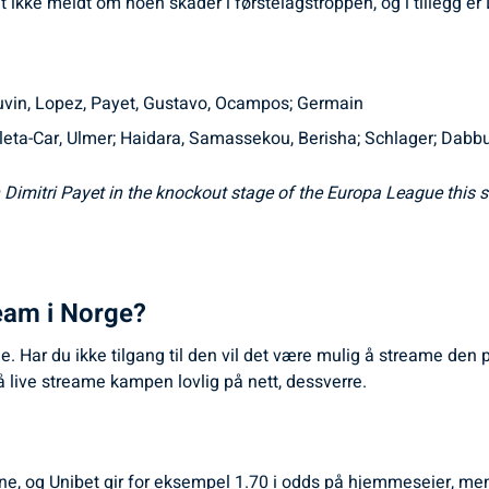
t ikke meldt om noen skader i førstelagstroppen, og i tillegg e
auvin, Lopez, Payet, Gustavo, Ocampos; Germain
leta-Car, Ulmer; Haidara, Samassekou, Berisha; Schlager; Dabb
Dimitri Payet in the knockout stage of the Europa League this se
eam i Norge?
e. Har du ikke tilgang til den vil det være mulig å streame den
å live streame kampen lovlig på nett, dessverre.
kerne, og Unibet gir for eksempel 1.70 i odds på hjemmeseier, men