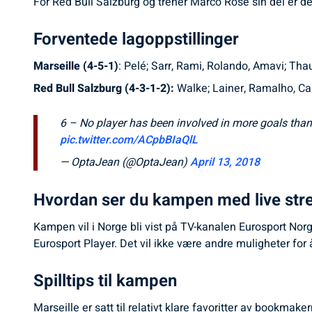
For Red Bull Salzburg og trener Marco Rose sin del er de
Forventede lagoppstillinger
Marseille (4-5-1)
: Pelé; Sarr, Rami, Rolando, Amavi; Th
Red Bull Salzburg (4-3-1-2):
Walke; Lainer, Ramalho, Ca
6 – No player has been involved in more goals than 
pic.twitter.com/ACpbBIaQlL
— OptaJean (@OptaJean)
April 13, 2018
Hvordan ser du kampen med live str
Kampen vil i Norge bli vist på TV-kanalen Eurosport Norg
Eurosport Player. Det vil ikke være andre muligheter for 
Spilltips til kampen
Marseille er satt til relativt klare favoritter av bookma