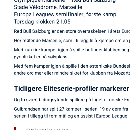
Olympique Marseille – Red Bull Salzburg
Stade Vélodrome, Marseille
Europa Leagues semifinaler, første kamp
Torsdag klokken 21.05
Red Bull Salzburg er den store overraskelsen i årets Eu
Her møter de Marseille, som i tillegg til å kjempe om e
Med kun fire kamper igjen å spille befinner klubben se
øyeblikket er på sølvplass.
Med fem kamper igjen å spille i den østerrikske Bundes
andre ord mer eller mindre sikret for klubben fra Mozart
Tidligere Eliteserie-profiler markerer
Og to svært bidragsytende spillere på laget er norske Fre
Gulbrandsen har spilt 27 kamper i serien, 19 av dem fra s
serien i tillegg til fem mål og en assist i Europa League.