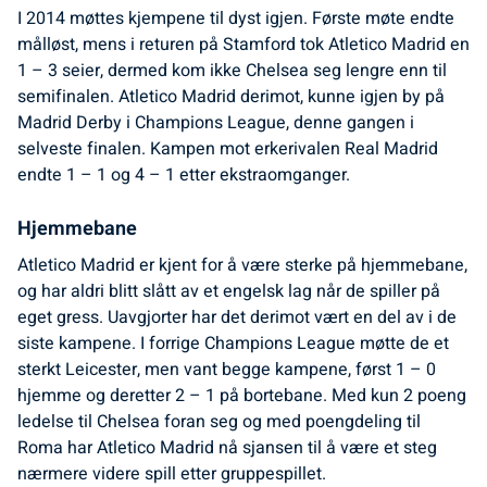
I 2014 møttes kjempene til dyst igjen. Første møte endte
målløst, mens i returen på Stamford tok Atletico Madrid en
1 – 3 seier, dermed kom ikke Chelsea seg lengre enn til
semifinalen. Atletico Madrid derimot, kunne igjen by på
Madrid Derby i Champions League, denne gangen i
selveste finalen. Kampen mot erkerivalen Real Madrid
endte 1 – 1 og 4 – 1 etter ekstraomganger.
Hjemmebane
Atletico Madrid er kjent for å være sterke på hjemmebane,
og har aldri blitt slått av et engelsk lag når de spiller på
eget gress. Uavgjorter har det derimot vært en del av i de
siste kampene. I forrige Champions League møtte de et
sterkt Leicester, men vant begge kampene, først 1 – 0
hjemme og deretter 2 – 1 på bortebane. Med kun 2 poeng
ledelse til Chelsea foran seg og med poengdeling til
Roma har Atletico Madrid nå sjansen til å være et steg
nærmere videre spill etter gruppespillet.