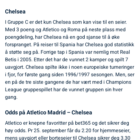
Chelsea
I Gruppe C er det kun Chelsea som kan vise til en seier.
Med 3 poeng og Atletico og Roma på neste plass med
poengdeling, har Chelsea nå en god sjanse til å øke
forspranget. På reiser til Spania har Chelsea god statistikk
å støtte seg på. Forrige tap i Spania var nemlig mot Real
Betis i 2005. Etter det har de vunnet 2 kamper og spilt 7
uavgjort. Chelsea spilte ikke i noen europeiske turneringer
i fjor, for første gang siden 1996/1997 sesongen. Men, ser
en på de tre siste gangene de har vært med i Champions
League gruppespillet har de vunnet gruppen sin hver
gang.
Odds på Atletico Madrid – Chelsea
Atletico er knepne favoritter på bet365 og det sikrer deg
høy odds. Pr 25. september får du 2.20 for hjemmeseier,
mens uavgjort eller borteseier til Chelsea sikrer deg 3.30