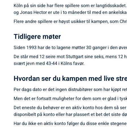
Köln på sin side har flere spillere som er langtidsskad
og Jonas Hector er ute i to måneder til med en ankelska
Flere andre spillere er høyst usikker til kampen, som C
Tidligere møter
Siden 1993 har de to lagene møtter 30 ganger i den øvers
De står med 12 seire mot Stuttgart sine seks, mens 12 
svært jevn med 43-44 i Kölns favør.
Hvordan ser du kampen med live str
Per dags dato er det ingen distrubitører som har kjøpt r
Men det er fortsatt muligheter for dem som er glad i ty
Det eneste du behøver er en aktiv konto hos dem så ser d
disponibelt på konto eller har plassert et bet det siste d
Har du ikke en aktiv konto følger du disse enkle stegene