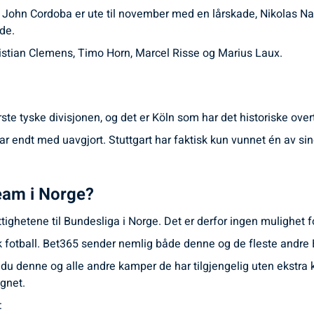
et. John Cordoba er ute til november med en lårskade, Nikolas N
de.
hristian Clemens, Timo Horn, Marcel Risse og Marius Laux.
te tyske divisjonen, og det er Köln som har det historiske over
har endt med uavgjort. Stuttgart har faktisk kun vunnet én av 
eam i Norge?
ettighetene til Bundesliga i Norge. Det er derfor ingen mulighet
sk fotball. Bet365 sender nemlig både denne og de fleste andre
u denne og alle andre kamper de har tilgjengelig uten ekstra k
øgnet.
: