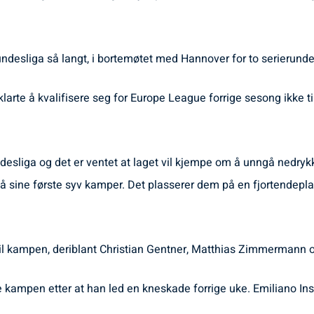
ndesliga så langt, i bortemøtet med Hannover for to serierunder 
rte å kvalifisere seg for Europe League forrige sesong ikke til
ndesliga og det er ventet at laget vil kjempe om å unngå nedryk
 på sine første syv kamper. Det plasserer dem på en fjortendepla
il kampen, deriblant Christian Gentner, Matthias Zimmermann o
 kampen etter at han led en kneskade forrige uke. Emiliano Insua