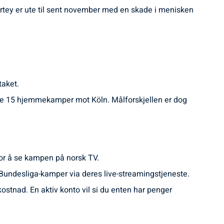
artey er ute til sent november med en skade i menisken
taket.
sine 15 hjemmekamper mot Köln. Målforskjellen er dog
 for å se kampen på norsk TV.
 Bundesliga-kamper via deres live-streamingstjeneste.
ostnad. En aktiv konto vil si du enten har penger