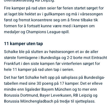
overraskelseslag RB Leipzig.
Fire kamper på rad uten seier før ferien startet sørget for
at laget ble hektet av i gullkampen og må i vårsesongen
først og fremst konsentrere seg om å finne tilbake tik
formen for å fortsatt kunne være med i kampen om
medaljer og Champions League-spill.
11 kamper uten tap
Schalke ble på slutten av høstsesongen et av de aller
største formlagene i Bundesliga og 2-2 borte mot Eintracht
Frankfurt i den siste kampen før vinterferien sørget for
hele 11 kamper på rad uten tap i serien.
Det har ført Schalke helt opp på sølvplass på Bundesliga-
tabellen med sine 30 poeng på 17 kamper. Det er elleve
mindre enn ligaleder Bayern München og to mer enn
Borussia Dortmund, Bayer Leverkusen, RB Leipzig og
Borussia Mönchengladbach på tredje til sjetteplass.