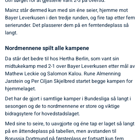
Uth sørget for at gjestene vant 2-3 på overtid.
Mainz står dermed kun med sin éne seier, hjemme mot
Bayer Leverkusen i den tredje runden, og fire tap etter fem
serierunder. Det plasserer dem på en femtendeplass så
langt.
Nordmennene spilt alle kampene
Da står det bedre til hos Hertha Berlin, som vant sin
midtukekamp med 2-1 over Bayer Leverkusen etter mål av
Mathew Leckie og Salomon Kalou. Rune Almenning
Jarstein og Per Ciljan Skjelbred startet begge kampen for
hjemmelaget.
Det har de gjort i samtlige kamper i Bundesliga så langt i
sesongen og de to nordmennene er store og viktige
bidragsytere for hovedstadslaget.
Med sine to seire, to uavgjorte og éne tap er laget så langt
på en åttendeplass på tabellen, men avstanden til
Borussia Dortmund på førsteplass er fortsatt kun fem