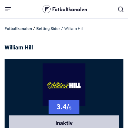
/
/
Fotballkanalen
Betting Sider
William Hill
William Hill
3.4/
5
inaktiv