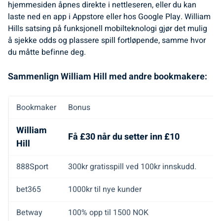
hjemmesiden åpnes direkte i nettleseren, eller du kan
laste ned en app i Appstore eller hos Google Play. William
Hills satsing på funksjonell mobilteknologi gjør det mulig
å sjekke odds og plassere spill fortløpende, samme hvor
du måtte befinne deg.
Sammenlign William Hill med andre bookmakere:
Bookmaker
Bonus
William
Få £30 når du setter inn £10
Hill
888Sport
300kr gratisspill ved 100kr innskudd.
bet365
1000kr til nye kunder
Betway
100% opp til 1500 NOK