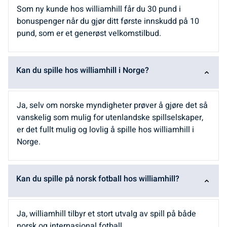
Som ny kunde hos williamhill får du 30 pund i
bonuspenger når du gjør ditt første innskudd på 10
pund, som er et generøst velkomstilbud.
Kan du spille hos williamhill i Norge?
Ja, selv om norske myndigheter prøver å gjøre det så
vanskelig som mulig for utenlandske spillselskaper,
er det fullt mulig og lovlig å spille hos williamhill i
Norge.
Kan du spille på norsk fotball hos williamhill?
Ja, williamhill tilbyr et stort utvalg av spill på både
norsk og internasjonal fotball.