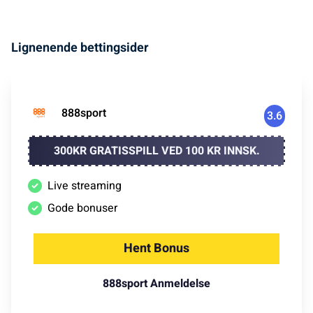
Lignenende bettingsider
888sport
3.6
300KR GRATISSPILL VED 100 KR INNSK.
Live streaming
Gode bonuser
Hent Bonus
888sport Anmeldelse