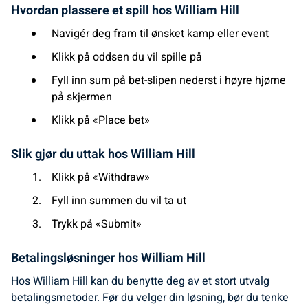
Hvordan plassere et spill hos William Hill
Navigér deg fram til ønsket kamp eller event
Klikk på oddsen du vil spille på
Fyll inn sum på bet-slipen nederst i høyre hjørne
på skjermen
Klikk på «Place bet»
Slik gjør du uttak hos William Hill
Klikk på «Withdraw»
Fyll inn summen du vil ta ut
Trykk på «Submit»
Betalingsløsninger hos William Hill
Hos William Hill kan du benytte deg av et stort utvalg
betalingsmetoder. Før du velger din løsning, bør du tenke