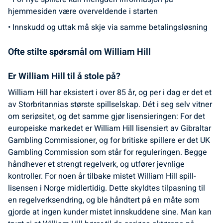
hjemmesiden være overveldende i starten
• Innskudd og uttak må skje via samme betalingsløsning
Ofte stilte spørsmål om William Hill
Er William Hill til å stole på?
William Hill har eksistert i over 85 år, og per i dag er det et
av Storbritannias største spillselskap. Dét i seg selv vitner
om seriøsitet, og det samme gjør lisensieringen: For det
europeiske markedet er William Hill lisensiert av Gibraltar
Gambling Commissioner, og for britiske spillere er det UK
Gambling Commission som står for reguleringen. Begge
håndhever et strengt regelverk, og utfører jevnlige
kontroller. For noen år tilbake mistet William Hill spill-
lisensen i Norge midlertidig. Dette skyldtes tilpasning til
en regelverksendring, og ble håndtert på en måte som
gjorde at ingen kunder mistet innskuddene sine. Man kan