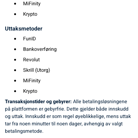
MiFinity
Krypto
Uttaksmetoder
FunID
Bankoverføring
Revolut
Skrill (Utorg)
MiFinity
Krypto
Transaksjonstider og gebyrer:
Alle betalingsløsningene
på plattformen er gebyrfrie. Dette gjelder både innskudd
og uttak. Innskudd er som regel øyeblikkelige, mens uttak
tar fra noen minutter til noen dager, avhengig av valgt
betalingsmetode.