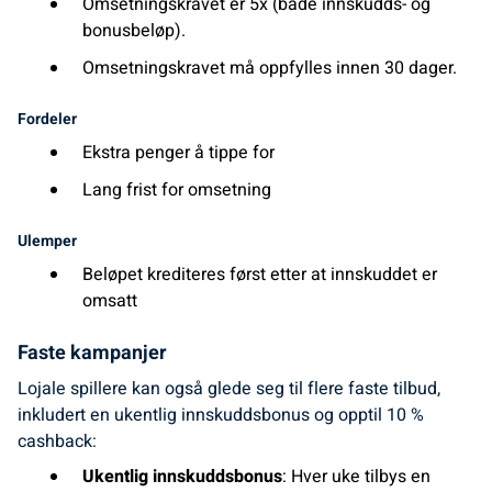
Omsetningskravet er 5x (både innskudds- og
bonusbeløp).
Omsetningskravet må oppfylles innen 30 dager.
Fordeler
Ekstra penger å tippe for
Lang frist for omsetning
Ulemper
Beløpet krediteres først etter at innskuddet er
omsatt
Faste kampanjer
Lojale spillere kan også glede seg til flere faste tilbud,
inkludert en ukentlig innskuddsbonus og opptil 10 %
cashback:
Ukentlig innskuddsbonus
: Hver uke tilbys en