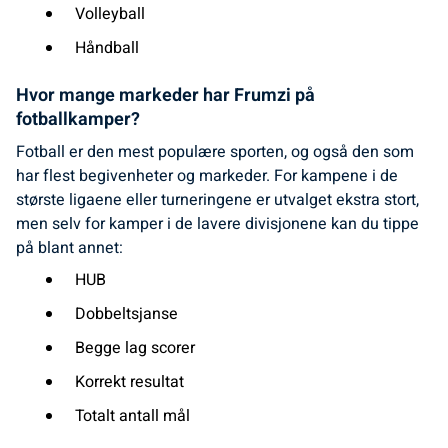
Volleyball
Håndball
Hvor mange markeder har Frumzi på
fotballkamper?
Fotball er den mest populære sporten, og også den som
har flest begivenheter og markeder. For kampene i de
største ligaene eller turneringene er utvalget ekstra stort,
men selv for kamper i de lavere divisjonene kan du tippe
på blant annet:
HUB
Dobbeltsjanse
Begge lag scorer
Korrekt resultat
Totalt antall mål