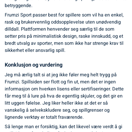
betryggende.
Frumzi Sport passer best for spillere som vil ha en enkel,
rask og brukervennlig oddsopplevelse uten unødvendig
dilldall. Plattformen henvender seg særlig til de som
setter pris på minimalistisk design, raske innskudd, og et
bredt utvalg av sporter, men som ikke har strenge krav til
sikkerhet eller ansvarlig spill.
Konklusjon og vurdering
Jeg må ærlig talt si at jeg ikke føler meg helt trygg på
Frumzi. Spillsiden ser flott og fin ut, men det er ingen
informasjon om hverken lisens eller sertifiseringer. Dette
får meg til å lure på hva de egentlig skjuler, og det gir en
litt uggen følelse. Jeg liker heller ikke at det er så
vanskelig å selvekskludere seg, og spillgrenser og
lignende verktøy er totalt fraværende.
Så lenge man er forsiktig, kan det likevel være verdt å gi