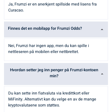
Ja, Frumzi er en anerkjent spillside med lisens fra
Curacao.
Finnes det en mobilapp for Frumzi Odds?
Nei, Frumzi har ingen app, men du kan spille i
nettleseren på mobilen eller nettbrettet.
Hvordan setter jeg inn penger på Frumzi-kontoen
min?
Du kan sette inn fiatvaluta via kredittkort eller
MiFinity. Alternativt kan du velge en av de mange
kryptovalutaene som støttes.