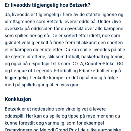
Er liveodds tilgjengelig hos Betzerk?
Ja, liveodds er tilgjengelig i flere av de største ligaene og
idrettsgrenene som Betzerk leverer odds på. Under «live
oversikt» på oddssiden får du oversikt over alle kampene
som spilles her og nå. De er sortert etter idrett, noe som
gjør det veldig enkelt å finne frem til akkurat den sporten
eller kampen du er ute etter. Du kan spille liveodds på alle
de største idrettene, slik som fotball, basketball og tennis,
og også på e-sportspill slik som DOTA, Counter-Strike: GO
og League of Legends. E-fotball og E-basketball er også
tilgjengelig. I enkelte kamper er det også mulig å følge
med på spillets gang til en viss grad.
Konklusjon
Betzerk er et nettcasino som virkelig vet å levere
oddsspill. Her kan du spille og tippe på mye mer enn du
kunne forestilt deg var mulig, som for eksempel
Oscarvinnere og Melodi Grand Prix i de ulike europeiske