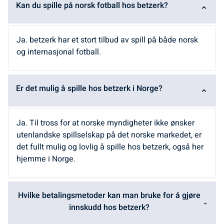
Kan du spille på norsk fotball hos betzerk?
Ja. betzerk har et stort tilbud av spill på både norsk
og internasjonal fotball.
Er det mulig å spille hos betzerk i Norge?
Ja. Til tross for at norske myndigheter ikke ønsker
utenlandske spillselskap på det norske markedet, er
det fullt mulig og lovlig å spille hos betzerk, også her
hjemme i Norge.
Hvilke betalingsmetoder kan man bruke for å gjøre
innskudd hos betzerk?