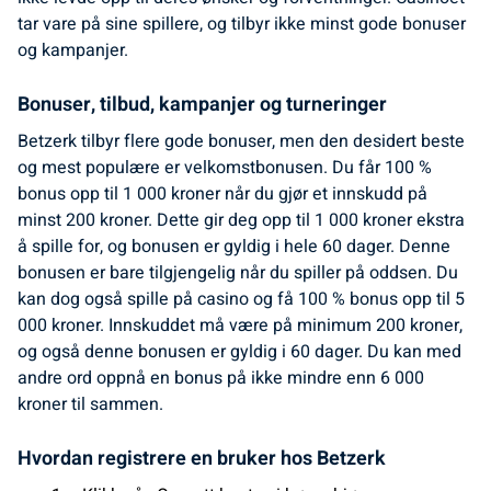
tar vare på sine spillere, og tilbyr ikke minst gode bonuser
og kampanjer.
Bonuser, tilbud, kampanjer og turneringer
Betzerk tilbyr flere gode bonuser, men den desidert beste
og mest populære er velkomstbonusen. Du får 100 %
bonus opp til 1 000 kroner når du gjør et innskudd på
minst 200 kroner. Dette gir deg opp til 1 000 kroner ekstra
å spille for, og bonusen er gyldig i hele 60 dager. Denne
bonusen er bare tilgjengelig når du spiller på oddsen. Du
kan dog også spille på casino og få 100 % bonus opp til 5
000 kroner. Innskuddet må være på minimum 200 kroner,
og også denne bonusen er gyldig i 60 dager. Du kan med
andre ord oppnå en bonus på ikke mindre enn 6 000
kroner til sammen.
Hvordan registrere en bruker hos Betzerk