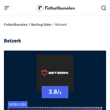
/
/
Fotballkanalen
Betting Sider
Betzerk
Betzerk
3.8/
5
EKSKLUSIV