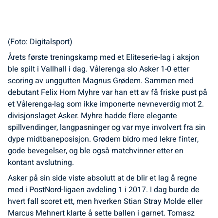
(Foto: Digitalsport)
Årets første treningskamp med et Eliteserie-lag i aksjon
ble spilt i Vallhall i dag. Vålerenga slo Asker 1-0 etter
scoring av unggutten Magnus Grødem. Sammen med
debutant Felix Horn Myhre var han ett av få friske pust på
et Vålerenga-lag som ikke imponerte nevneverdig mot 2.
divisjonslaget Asker. Myhre hadde flere elegante
spillvendinger, langpasninger og var mye involvert fra sin
dype midtbaneposisjon. Grødem bidro med lekre finter,
gode bevegelser, og ble også matchvinner etter en
kontant avslutning.
Asker på sin side viste absolutt at de blir et lag å regne
med i PostNord-ligaen avdeling 1 i 2017. I dag burde de
hvert fall scoret ett, men hverken Stian Stray Molde eller
Marcus Mehnert klarte å sette ballen i garnet. Tomasz